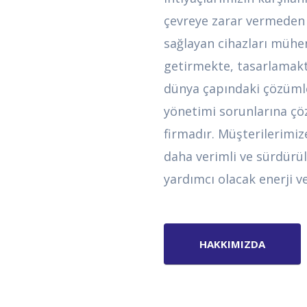
çevreye zarar vermeden 
sağlayan cihazları mühen
getirmekte, tasarlamakta
dünya çapındaki çözümle
yönetimi sorunlarına çö
0
firmadır. Müşterilerimiz
daha verimli ve sürdürüle
1
yardımcı olacak enerji v
2
HAKKIMIZDA