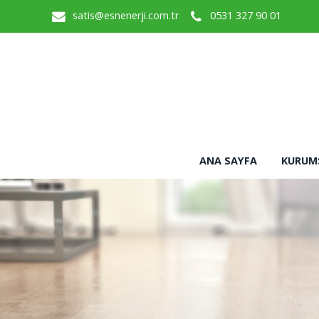
satis@esnenerji.com.tr
0531 327 90 01
ANA SAYFA
KURUM