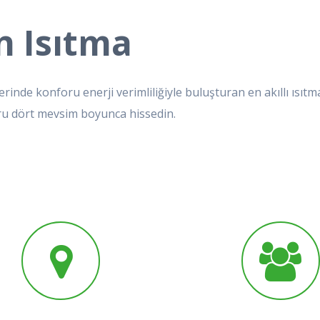
n Isıtma
rinde konforu enerji verimliliğiyle buluşturan en akıllı ısıt
oru dört mevsim boyunca hissedin.