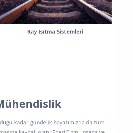
Ray Isıtma Sistemleri
Mühendislik
lduğu kadar gündelik hayatımızda da tüm
nmasına kaynak olan “Enerji” nin, insana ve