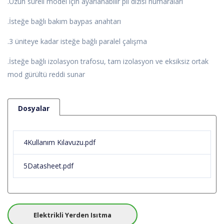
.Uzun süreli model için ayarlanabilir pil dizisi numaraları
.İsteğe bağlı bakım baypas anahtarı
.3 üniteye kadar isteğe bağlı paralel çalışma
.İsteğe bağlı izolasyon trafosu, tam izolasyon ve eksiksiz ortak
mod gürültü reddi sunar
Dosyalar
4Kullanım Kılavuzu.pdf
5Datasheet.pdf
Elektrikli Yerden Isıtma