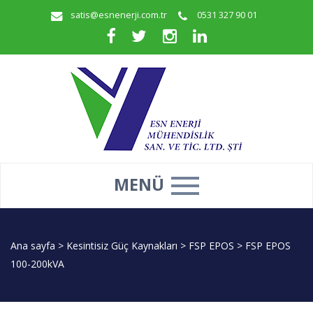
satis@esnenerji.com.tr
0531 327 90 01
MENÜ
Ana sayfa
>
Kesintisiz Güç Kaynakları
>
FSP EPOS
>
FSP EPOS
100-200kVA