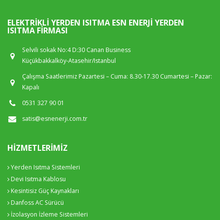
ELEKTRIKLI YERDEN ISITMA ESN ENERJI YERDEN
ISITMA FIRMASI
Selvili sokak No:4 D:30 Canan Business
Küçükbakkalköy-Atasehir/Istanbul
Çalışma Saatlerimiz Pazartesi – Cuma: 8.30-17.30 Cumartesi – Pazar:
Kapalı
0531 327 90 01
satis@esnenerji.com.tr
HIZMETLERIMIZ
Yerden Isıtma Sistemleri
Devi Isıtma Kablosu
Kesintisiz Güç Kaynakları
Danfoss AC Sürücü
İzolasyon İzleme Sistemleri