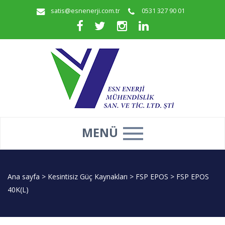
satis@esnenerji.com.tr
0531 327 90 01
MENÜ
Ana sayfa
>
Kesintisiz Güç Kaynakları
>
FSP EPOS
>
FSP EPOS
40K(L)