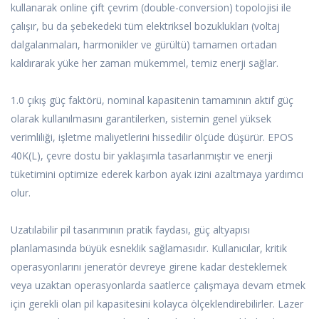
kullanarak online çift çevrim (double-conversion) topolojisi ile
çalışır, bu da şebekedeki tüm elektriksel bozuklukları (voltaj
dalgalanmaları, harmonikler ve gürültü) tamamen ortadan
kaldırarak yüke her zaman mükemmel, temiz enerji sağlar.
1.0 çıkış güç faktörü, nominal kapasitenin tamamının aktif güç
olarak kullanılmasını garantilerken, sistemin genel yüksek
verimliliği, işletme maliyetlerini hissedilir ölçüde düşürür. EPOS
40K(L), çevre dostu bir yaklaşımla tasarlanmıştır ve enerji
tüketimini optimize ederek karbon ayak izini azaltmaya yardımcı
olur.
Uzatılabilir pil tasarımının pratik faydası, güç altyapısı
planlamasında büyük esneklik sağlamasıdır. Kullanıcılar, kritik
operasyonlarını jeneratör devreye girene kadar desteklemek
veya uzaktan operasyonlarda saatlerce çalışmaya devam etmek
için gerekli olan pil kapasitesini kolayca ölçeklendirebilirler. Lazer