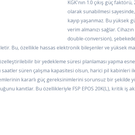
KGK'nın 1.0 çıkış güç faktörü,
olarak sunabilmesi sayesinde, 
kayıp yaşanmaz. Bu yüksek g
verim almanızı sağlar. Cihazın 
double-conversion), şebekeden 
iletir. Bu, özellikle hassas elektronik bileşenler ve yüksek ma
a özelleştirilebilir bir yedekleme süresi planlaması yapma esn
ı saatler süren çalışma kapasitesi olsun, harici pil kabinleri il
emlerinin kararlı güç gereksinimlerini sorunsuz bir şekilde y
nu kanıtlar. Bu özellikleriyle FSP EPOS 20K(L), kritik iş akış