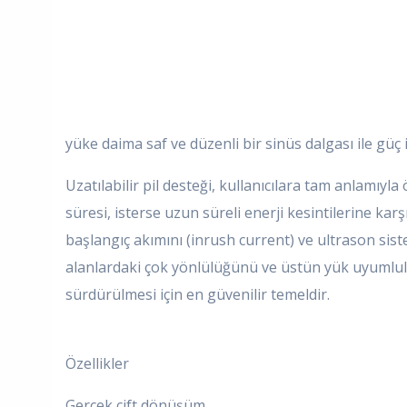
yüke daima saf ve düzenli bir sinüs dalgası ile güç 
Uzatılabilir pil desteği, kullanıcılara tam anlamıyl
süresi, isterse uzun süreli enerji kesintilerine karş
başlangıç akımını (inrush current) ve ultrason sist
alanlardaki çok yönlülüğünü ve üstün yük uyumluluğu
sürdürülmesi için en güvenilir temeldir.
Özellikler
Gerçek çift dönüşüm