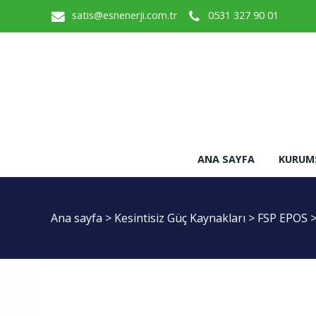
satis@esnenerji.com.tr
0531 327 90 01
ANA SAYFA
KURUM
Ana sayfa
>
Kesintisiz Güç Kaynakları
>
FSP EPOS