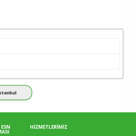
Istanbul
 ESN
HIZMETLERIMIZ
MASI