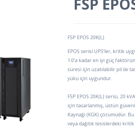
FSP EPOS
FSP EPOS 20K(L)
EPOS serisi UPS’ler, kritik uy
1.0’a kadar en iyi güç faktörü
süresi için uzatılabilir pil ile 
yükü için uygundur.
FSP EPOS 20K(L) serisi, 20 kVA 
için tasarlanmış, üstün güvenil
Kaynağı (KGK) çözümüdür. Bu m
veya dağıtık tesislerdeki krit