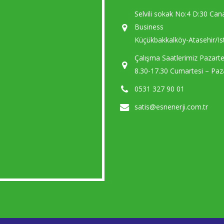
Selvili sokak No:4 D:30 Can
Business
Küçükbakkalköy-Atasehir/Is
Çalışma Saatlerimiz Pazart
8.30-17.30 Cumartesi – Paza
0531 327 90 01
satis@esnenerji.com.tr