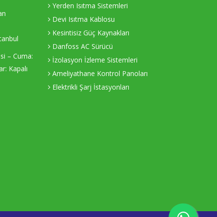
Yerden Isıtma Sistemleri
an
Devi Isıtma Kablosu
Kesintisiz Güç Kaynakları
tanbul
Danfoss AC Sürücü
esi – Cuma:
İzolasyon İzleme Sistemleri
r: Kapalı
Ameliyathane Kontrol Panoları
Elektrikli Şarj İstasyonları