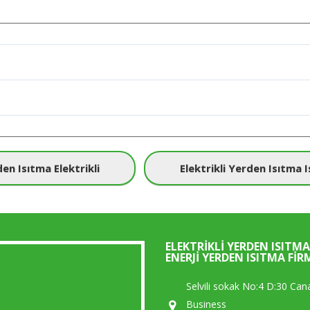
en Isıtma Elektrikli
Elektrikli Yerden Isıtma 
ELEKTRIKLI YERDEN ISITMA
ENERJI YERDEN ISITMA FIR
Selvili sokak No:4 D:30 Can
Business