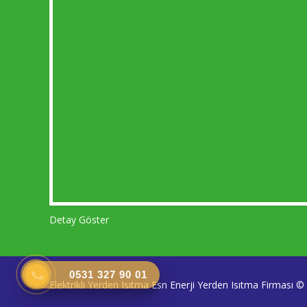
Detay Göster
0531 327 90 01
Elektrikli Yerden Isıtma Esn Enerji Yerden Isıtma Firması 