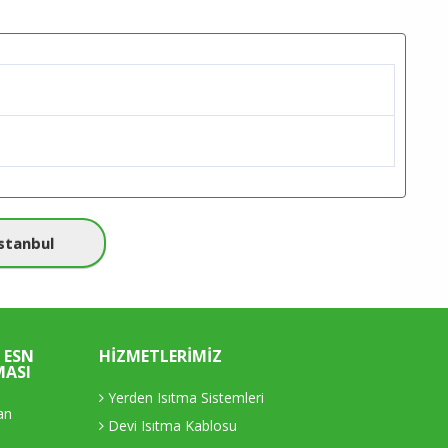
Istanbul
 ESN
HIZMETLERIMIZ
MASI
Yerden Isıtma Sistemleri
an
Devi Isıtma Kablosu