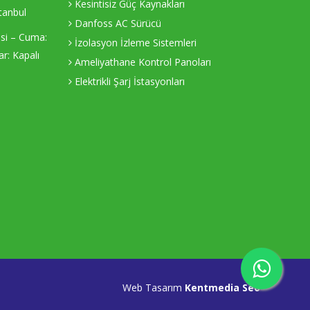
Kesintisiz Güç Kaynakları
tanbul
Danfoss AC Sürücü
esi – Cuma:
İzolasyon İzleme Sistemleri
r: Kapalı
Ameliyathane Kontrol Panoları
Elektrikli Şarj İstasyonları
Web Tasarım
Kentmedia Seo