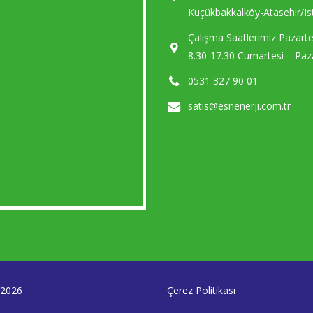
Küçükbakkalköy-Atasehir/Is
Çalışma Saatlerimiz Pazart
8.30-17.30 Cumartesi – Paza
0531 327 90 01
satis@esnenerji.com.tr
© 2026
Çerez Politikası