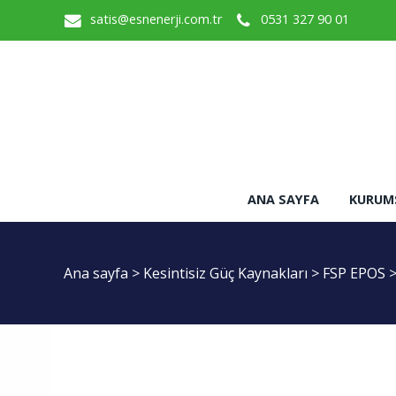
satis@esnenerji.com.tr
0531 327 90 01
ANA SAYFA
KURUM
Ana sayfa
>
Kesintisiz Güç Kaynakları
>
FSP EPOS