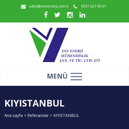
satis@esnenerji.com.tr
0531 327 90 01
MENÜ
KIYISTANBUL
Ana sayfa
>
Referanslar
>
KIYISTANBUL