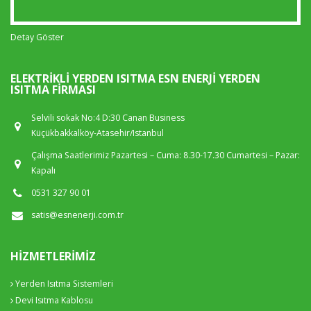
Detay Göster
ELEKTRIKLI YERDEN ISITMA ESN ENERJI YERDEN
ISITMA FIRMASI
Selvili sokak No:4 D:30 Canan Business
Küçükbakkalköy-Atasehir/Istanbul
Çalışma Saatlerimiz Pazartesi – Cuma: 8.30-17.30 Cumartesi – Pazar:
Kapalı
0531 327 90 01
satis@esnenerji.com.tr
HIZMETLERIMIZ
Yerden Isıtma Sistemleri
Devi Isıtma Kablosu