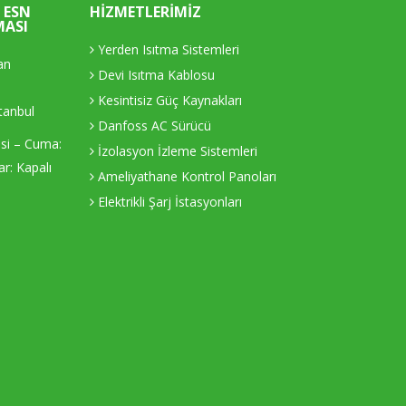
 ESN
HIZMETLERIMIZ
MASI
Yerden Isıtma Sistemleri
an
Devi Isıtma Kablosu
Kesintisiz Güç Kaynakları
tanbul
Danfoss AC Sürücü
esi – Cuma:
İzolasyon İzleme Sistemleri
r: Kapalı
Ameliyathane Kontrol Panoları
Elektrikli Şarj İstasyonları