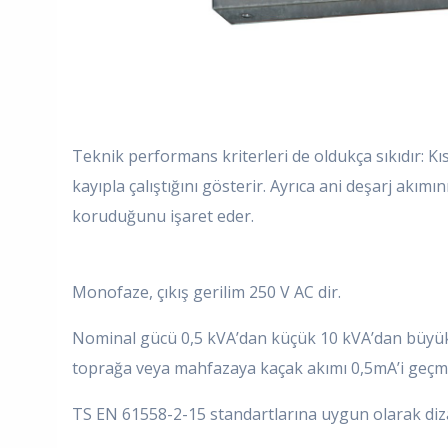
Teknik performans kriterleri de oldukça sıkıdır: K
kayıpla çalıştığını gösterir. Ayrıca ani deşarj akım
koruduğunu işaret eder.
Monofaze, çıkış gerilim 250 V AC dir.
Nominal gücü 0,5 kVA’dan küçük 10 kVA’dan büyük d
toprağa veya mahfazaya kaçak akımı 0,5mA’i geçm
TS EN 61558-2-15 standartlarına uygun olarak dizay