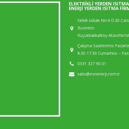
ELEKTRIKLI YERDEN ISITMA
ENERJI YERDEN ISITMA FIR
Selvili sokak No:4 D:30 Can
Business
Küçükbakkalköy-Atasehir/Is
Çalışma Saatlerimiz Pazart
8.30-17.30 Cumartesi – Paza
0531 327 90 01
satis@esnenerji.com.tr