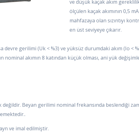
ve düşük kaçak akım gereklilik
ölçülen kaçak akımının 0,5 mA
mahfazaya olan sızıntıyı kontr
en üst seviyeye çıkarır.
ısa devre gerilimi (Uk < %3) ve yüksüz durumdaki akım (Io < %
ının nominal akımın 8 katından küçük olması, ani yük değişimle
eğildir. Beyan gerilimi nominal frekansında beslendiği zam
emektedir..
n ve imal edilmiştir.