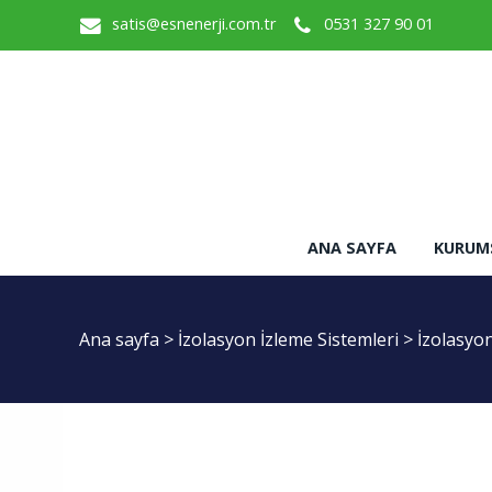
satis@esnenerji.com.tr
0531 327 90 01
ANA SAYFA
KURUM
Ana sayfa
>
İzolasyon İzleme Sistemleri
>
İzolasyo