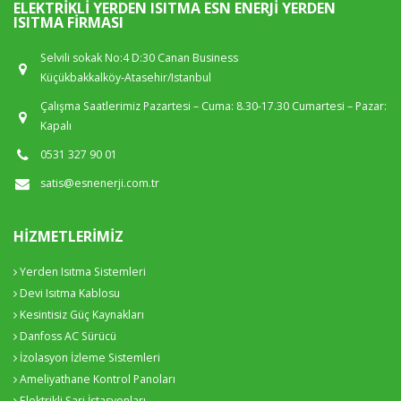
ELEKTRIKLI YERDEN ISITMA ESN ENERJI YERDEN
ISITMA FIRMASI
Selvili sokak No:4 D:30 Canan Business
Küçükbakkalköy-Atasehir/Istanbul
Çalışma Saatlerimiz Pazartesi – Cuma: 8.30-17.30 Cumartesi – Pazar:
Kapalı
0531 327 90 01
satis@esnenerji.com.tr
HIZMETLERIMIZ
Yerden Isıtma Sistemleri
Devi Isıtma Kablosu
Kesintisiz Güç Kaynakları
Danfoss AC Sürücü
İzolasyon İzleme Sistemleri
Ameliyathane Kontrol Panoları
Elektrikli Şarj İstasyonları