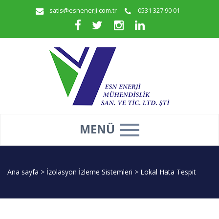
satis@esnenerji.com.tr
0531 327 90 01
MENÜ
Ana sayfa
>
İzolasyon İzleme Sistemleri
>
Lokal Hata Tespit