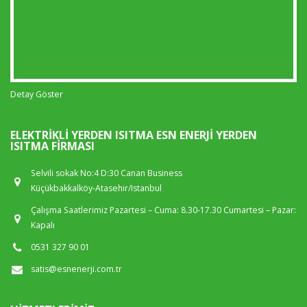
Detay Göster
ELEKTRIKLI YERDEN ISITMA ESN ENERJI YERDEN
ISITMA FIRMASI
Selvili sokak No:4 D:30 Canan Business
Küçükbakkalköy-Atasehir/Istanbul
Çalışma Saatlerimiz Pazartesi – Cuma: 8.30-17.30 Cumartesi – Pazar:
Kapalı
0531 327 90 01
satis@esnenerji.com.tr