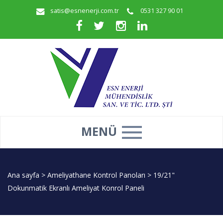
satis@esnenerji.com.tr
0531 327 90 01
MENÜ
Ana sayfa
>
Ameliyathane Kontrol Panoları
>
19/21"
Dokunmatik Ekranlı Ameliyat Konrol Paneli